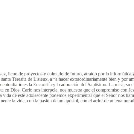
az, lleno de proyectos y colmado de futuro, atraído por la informática 
 santa Teresita de Lisieux, a “a hacer extraordinariamente bien y por a
ento diario es la Eucaristía y la adoración del Santísimo. La misa, su c
esta en Dios. Carlo nos interpela, nos muestra que el compromiso con J
 vida de este adolescente podemos experimentar que el Señor nos llama,
mente la vida, con la pasión de un apóstol, con el ardor de un enamora