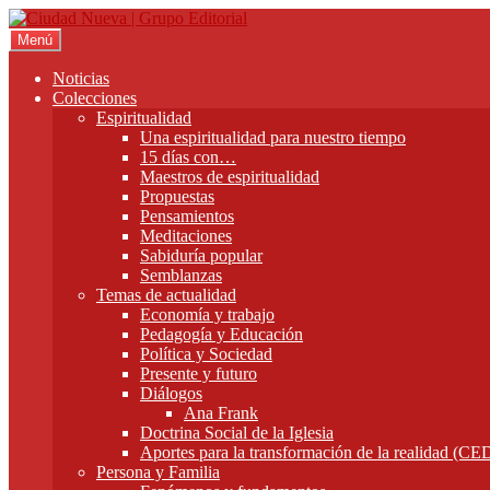
Ir
Ir
a
al
Menú
la
contenido
navegación
Noticias
Colecciones
Espiritualidad
Una espiritualidad para nuestro tiempo
15 días con…
Maestros de espiritualidad
Propuestas
Pensamientos
Meditaciones
Sabiduría popular
Semblanzas
Temas de actualidad
Economía y trabajo
Pedagogía y Educación
Política y Sociedad
Presente y futuro
Diálogos
Ana Frank
Doctrina Social de la Iglesia
Aportes para la transformación de la realidad (C
Persona y Familia