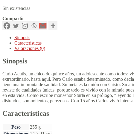
Sin existencias
Compartir
Sinopsis
Características
Valoraciones (0)
Sinopsis
Carlo Acutis, un chico de quince años, un adolescente como todos: viv
extraordinario, hasta aquí. Pero Carlo estaba determinado, como decía
tiene una impronta de santidad. Su meta es la unión con Cristo. Su alim
reviste de cualidades únicas, porque todo es vivido con la mirada pu
en esta vida. Como escribe monseñor Sturla en su prólogo, “leyendo la
distraídos, somnolientos, perezosos. Con 15 años Carlos vivió intensa
Características
Peso
255 g
Dimensiones
14 × 21 cm