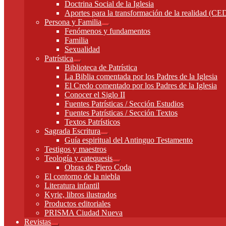
Doctrina Social de la Iglesia
menú
Aportes para la transformación de la realidad (C
hijo
Persona y Familia
Expandir
Fenómenos y fundamentos
el
Familia
menú
Sexualidad
hijo
Patrística
Expandir
Biblioteca de Patrística
el
La Biblia comentada por los Padres de la Iglesia
menú
El Credo comentado por los Padres de la Iglesia
hijo
Conocer el Siglo II
Fuentes Patrísticas / Sección Estudios
Fuentes Patrísticas / Sección Textos
Textos Patrísticos
Sagrada Escritura
Expandir
Guía espiritual del Antinguo Testamento
el
Testigos y maestros
menú
Teología y catequesis
hijo
Expandir
Obras de Piero Coda
el
El contorno de la niebla
menú
Literatura infantil
hijo
Kyrie, libros ilustrados
Productos editoriales
PRISMA Ciudad Nueva
Revistas