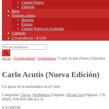
Expandir
Ciudad Nueva
el
Ekklesía
menú
Blog
hijo
Quienes somos
Expandir
Historia
el
Equipo
menú
Ciudad Nueva en el mundo
hijo
Contacto
0 productos
$ 0,00
Búsqueda
de
productos
Inicio
/
Espiritualidad
/
Semblanzas
/
Carlo Acutis (Nueva Edición)
Carlo Acutis (Nueva Edición)
Un genio de la informática en el Cielo
Categorías:
Clayss
,
Semblanzas
Etiqueta:
Nicola Gori
Páginas:
176
.
ISBN:
978-950-586-411-9
.
$
43.600,00