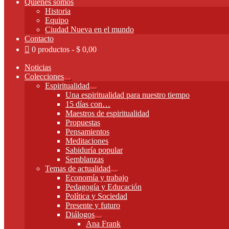
Quienes somos
Historia
Equipo
Ciudad Nueva en el mundo
Contacto
0 productos
$ 0,00
Noticias
Colecciones
Expandir
Espiritualidad
el
Expandir
Una espiritualidad para nuestro tiempo
menú
el
15 días con…
hijo
menú
Maestros de espiritualidad
hijo
Propuestas
Pensamientos
Meditaciones
Sabiduría popular
Semblanzas
Temas de actualidad
Expandir
Economía y trabajo
el
Pedagogía y Educación
menú
Política y Sociedad
hijo
Presente y futuro
Diálogos
Expandir
Ana Frank
el