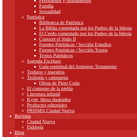
Fenómenos y fundamentos
Familia
Sexualidad
Patrística
Biblioteca de Patrística
La Biblia comentada por los Padres de la Iglesia
El Credo comentado por los Padres de la Iglesia
Conocer el Siglo II
Fuentes Patrísticas / Sección Estudios
Fuentes Patrísticas / Sección Textos
Textos Patrísticos
Sagrada Escritura
Guía espiritual del Antinguo Testamento
Testigos y maestros
Teología y catequesis
Obras de Piero Coda
El contorno de la niebla
Literatura infantil
Kyrie, libros ilustrados
Productos editoriales
PRISMA Ciudad Nueva
Revistas
Ciudad Nueva
Ekklesía
Blog