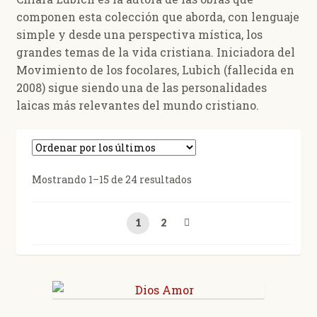
Pensamientos
componen esta colección que aborda, con lenguaje
simple y desde una perspectiva mística, los
Meditaciones
grandes temas de la vida cristiana. Iniciadora del
Movimiento de los focolares, Lubich (fallecida en
Sabiduría popular
2008) sigue siendo una de las personalidades
laicas más relevantes del mundo cristiano.
Semblanzas
Expan
Temas de actualidad
el
Ordenado
Mostrando 1–15 de 24 resultados
menú
Expan
Persona y Familia
por
hijo
el
los
menú
1
2
Expan
últimos
Patrística
hijo
el
menú
Expan
Sagrada Escritura
hijo
el
menú
Testigos y maestros
hijo