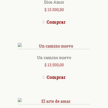
Dios Amor
Expan
Teología y catequesis
$
13.500,00
el
menú
El contorno de la niebla
Comprar
hijo
Literatura infantil
Kyrie, libros ilustrados
Un camino nuevo
Productos editoriales
$
13.500,00
PRISMA Ciudad Nueva
Comprar
Expan
Revistas
el
menú
Blog
hijo