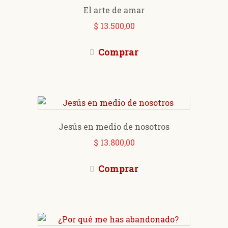
Expan
Quienes somos
El arte de amar
el
$
13.500,00
menú
Contacto
hijo
Comprar
0 productos
$ 0,00
Jesús en medio de nosotros
$
13.800,00
Comprar