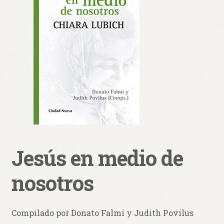
hijo
🔍
0 productos
$ 0,00
Jesús en medio de
nosotros
Compilado por Donato Falmi y Judith Povilus