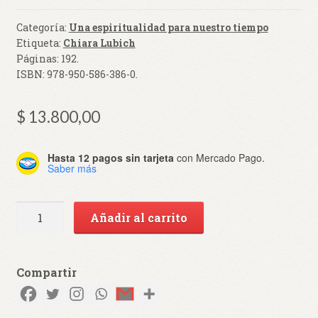
Categoría:
Una espiritualidad para nuestro tiempo
Etiqueta:
Chiara Lubich
Páginas:
192
.
ISBN:
978-950-586-386-0
.
$
13.800,00
Hasta 12 pagos sin tarjeta
con Mercado Pago.
Saber más
Jesús
Añadir al carrito
en
medio
de
Compartir
nosotros
cantidad