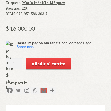
Etiqueta:
María Inés Nin Márquez
Páginas:
120
.
ISBN:
978-950-586-303-7
.
$
16.000,00
Hasta 12 pagos sin tarjeta
con Mercado Pago.
Saber más
El
Añadir al carrito
placer
de
elegir
Compartir
cantidad