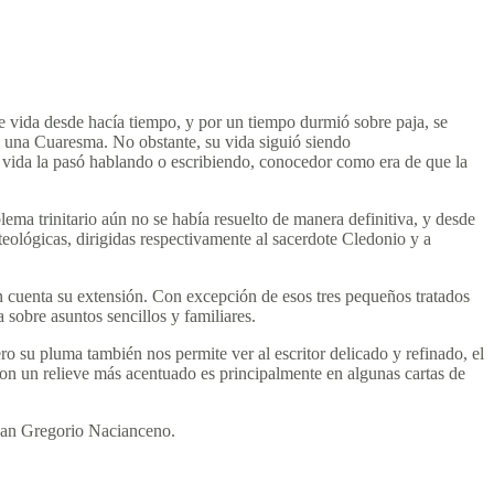
de vida desde hacía tiempo, y por un tiempo durmió sobre paja, se
da una Cuaresma. No obstante, su vida siguió siendo
su vida la pasó hablando o escribiendo, conocedor como era de que la
ma trinitario aún no se había resuelto de manera definitiva, y desde
teológicas, dirigidas respectivamente al sacerdote Cledonio y a
 en cuenta su extensión. Con excepción de esos tres pequeños tratados
sobre asuntos sencillos y familiares.
 su pluma también nos permite ver al escritor delicado y refinado, el
on un relieve más acentuado es principalmente en algunas cartas de
e san Gregorio Nacianceno.