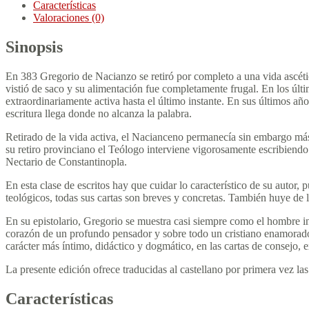
Características
Valoraciones (0)
Sinopsis
En 383 Gregorio de Nacianzo se retiró por completo a una vida ascétic
vistió de saco y su alimentación fue completamente frugal. En los últ
extraordinariamente activa hasta el último instante. En sus últimos a
escritura llega donde no alcanza la palabra.
Retirado de la vida activa, el Nacianceno permanecía sin embargo más 
su retiro provinciano el Teólogo interviene vigorosamente escribiendo 
Nectario de Constantinopla.
En esta clase de escritos hay que cuidar lo característico de su autor
teológicos, todas sus cartas son breves y concretas. También huye de 
En su epistolario, Gregorio se muestra casi siempre como el hombre i
corazón de un profundo pensador y sobre todo un cristiano enamorado 
carácter más íntimo, didáctico y dogmático, en las cartas de consejo, 
La presente edición ofrece traducidas al castellano por primera vez la
Características