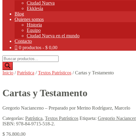
Ciudad Nueva
Ekklesía
Blog
Quienes somos
Historia
Equipo
Ciudad Nueva en el mundo
Contacto
0 productos
$ 0,00
Búsqueda
de
productos
Inicio
/
Patrística
/
Textos Patrísticos
/
Cartas y Testamento
Cartas y Testamento
Gregorio Nacianceno – Preparado por Merino Rodríguez, Marcelo
Categorías:
Patrística
,
Textos Patrísticos
Etiqueta:
Gregorio Naciance
ISBN:
978-84-9715-518-2
.
$
76.800,00