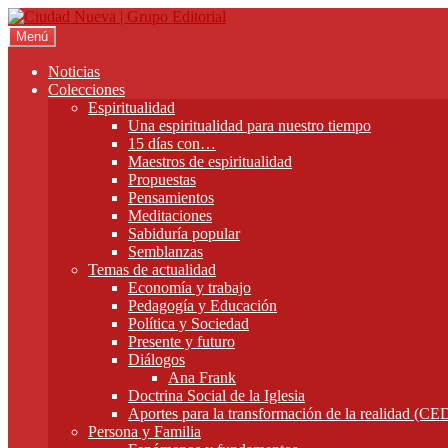
Ir
Ir
a
al
Menú
la
contenido
navegación
Noticias
Colecciones
Espiritualidad
Una espiritualidad para nuestro tiempo
15 días con…
Maestros de espiritualidad
Propuestas
Pensamientos
Meditaciones
Sabiduría popular
Semblanzas
Temas de actualidad
Economía y trabajo
Pedagogía y Educación
Política y Sociedad
Presente y futuro
Diálogos
Ana Frank
Doctrina Social de la Iglesia
Aportes para la transformación de la realidad (C
Persona y Familia