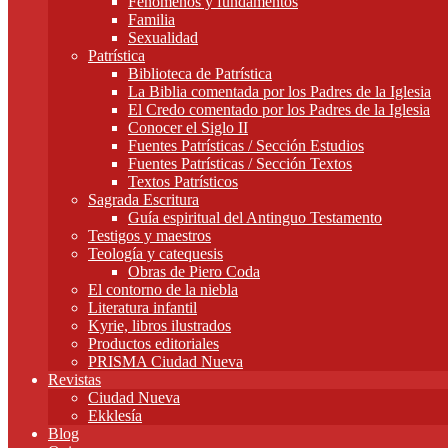
Fenómenos y fundamentos
Familia
Sexualidad
Patrística
Biblioteca de Patrística
La Biblia comentada por los Padres de la Iglesia
El Credo comentado por los Padres de la Iglesia
Conocer el Siglo II
Fuentes Patrísticas / Sección Estudios
Fuentes Patrísticas / Sección Textos
Textos Patrísticos
Sagrada Escritura
Guía espiritual del Antinguo Testamento
Testigos y maestros
Teología y catequesis
Obras de Piero Coda
El contorno de la niebla
Literatura infantil
Kyrie, libros ilustrados
Productos editoriales
PRISMA Ciudad Nueva
Revistas
Ciudad Nueva
Ekklesía
Blog