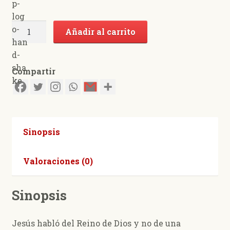
Creo
Añadir al carrito
en
la
Iglesia
Compartir
una,
santa,
católica
y
apostólica
Sinopsis
cantidad
Valoraciones (0)
Sinopsis
Jesús habló del Reino de Dios y no de una