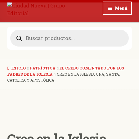
Ir
Ir
Menú
a
al
la
contenido
Noticias
navegación
Búsqueda
de
Expan
productos
Colecciones
el
menú
Expan
Revistas
hijo
el
INICIO
PATRÍSTICA
EL CREDO COMENTADO POR LOS
menú
Blog
PADRES DE LA IGLESIA
CREO EN LA IGLESIA UNA, SANTA,
hijo
CATÓLICA Y APOSTÓLICA
Expan
Quienes somos
el
menú
Contacto
hijo
0 productos
$ 0,00
Creo en la Iglesia