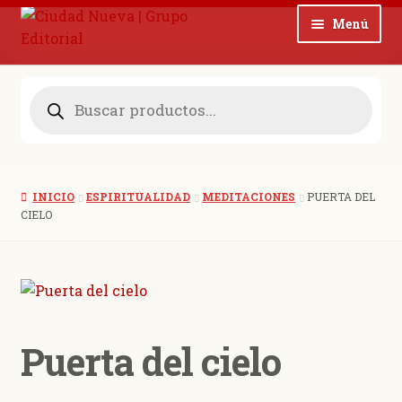
Ir
Ir
Menú
a
al
la
contenido
Noticias
navegación
Búsqueda
de
productos
Colecciones
Revistas
INICIO
ESPIRITUALIDAD
MEDITACIONES
PUERTA DEL
Blog
CIELO
Quienes somos
Contacto
Puerta del cielo
0 productos
$ 0,00