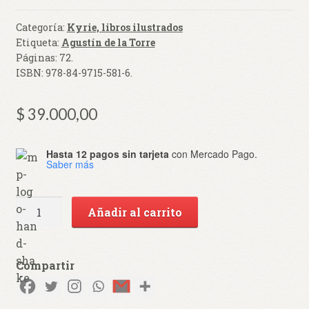
Categoría:
Kyrie, libros ilustrados
Etiqueta:
Agustín de la Torre
Páginas:
72
.
ISBN:
978-84-9715-581-6
.
$
39.000,00
Hasta 12 pagos sin tarjeta
con Mercado Pago.
Saber más
Papamundi.
Añadir al carrito
La
casa
de
Compartir
todos.
cantidad