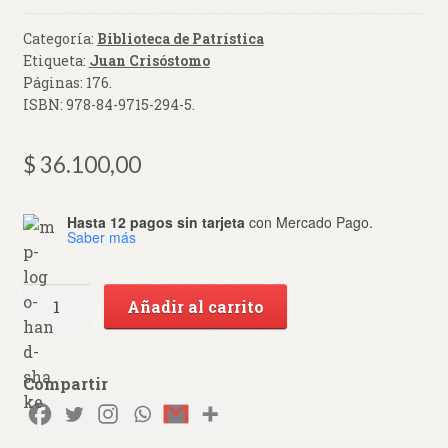
Categoría:
Biblioteca de Patrística
Etiqueta:
Juan Crisóstomo
Páginas:
176
.
ISBN:
978-84-9715-294-5
.
$
36.100,00
Hasta 12 pagos sin tarjeta
con Mercado Pago.
Saber más
La
Añadir al carrito
virginidad
[BPa,
95]
Compartir
cantidad