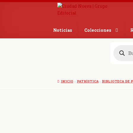
Ir
Ir
a
al
la
contenido
navegación
Noticias
Colecciones
R
Búsqueda
de
productos
INICIO
PATRÍSTICA
BIBLIOTECA DE 