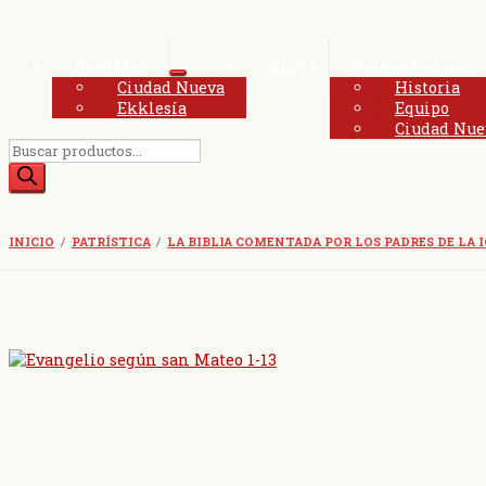
Revistas
Blog
Quienes somos
Expandir
Ciudad Nueva
Historia
el
Ekklesía
Equipo
menú
Ciudad Nue
hijo
Búsqueda
de
productos
INICIO
/
PATRÍSTICA
/
LA BIBLIA COMENTADA POR LOS PADRES DE LA I