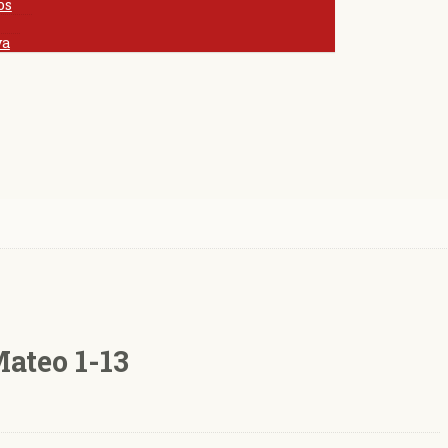
os
va
ateo 1-13