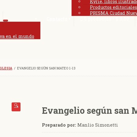
Kyrie, libros ilustrad
Productos editoriales
PRISMA Ciudad Nue
Contacto
0 productos
$ 0,00
Expandir
el
menú
va en el mundo
hijo
GLESIA
/
EVANGELIO SEGÚN SAN MATEO 1-13
🔍
Evangelio según san M
Preparado por:
Manlio Simonetti