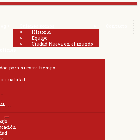
log
Quienes somos
Contacto
Historia
Equipo
Ciudad Nueva en el mundo
oticias
pandir
idad para nuestro tiempo
nú
iritualidad
o
lar
Expandir
bajo
el
ucación
menú
edad
hijo
ro