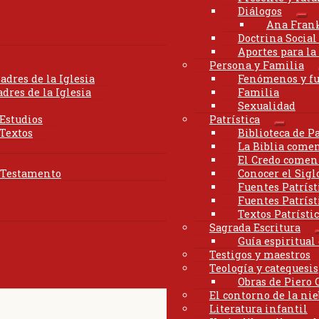
Diálogos
Exp
Ana Fran
el
Doctrina Social 
me
Aportes para la
hij
Persona y Familia
adres de la Iglesia
Fenómenos y f
dres de la Iglesia
Familia
Sexualidad
 Estudios
Patrística
Expand
 Textos
Biblioteca de Pa
el
La Biblia comen
menú
El Credo coment
hijo
o Testamento
Conocer el Siglo
Fuentes Patríst
Fuentes Patríst
Textos Patrísti
Sagrada Escritura
Guía espiritua
Testigos y maestros
Teología y catequesis
Obras de Piero 
El contorno de la nie
Literatura infantil