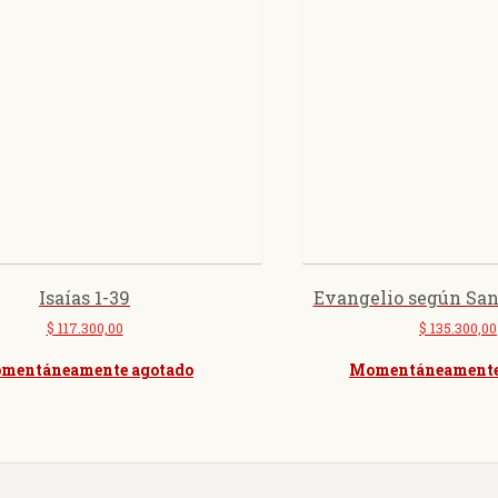
Isaías 1-39
Evangelio según San 
$
117.300,00
$
135.300,00
mentáneamente agotado
Momentáneamente