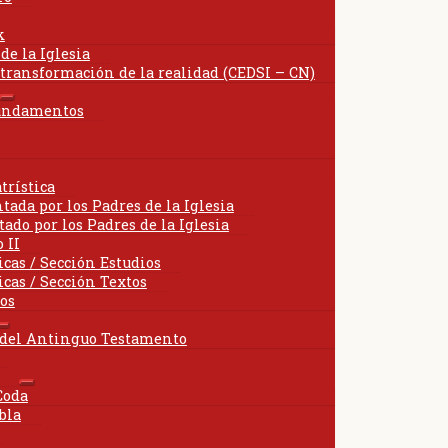
andir
k
de la Iglesia
nú
 transformación de la realidad (CEDSI – CN)
o
Expandir
undamentos
el
menú
hijo
ir
trística
tada por los Padres de la Iglesia
ado por los Padres de la Iglesia
 II
icas / Sección Estudios
icas / Sección Textos
cos
Expandir
l del Antinguo Testamento
el
menú
hijo
Expandir
Coda
el
bla
menú
hijo