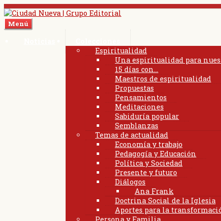
Ir
Ir
a
al
Menú
la
contenido
navegación
Noticias
Colecciones
Espiritualidad
Una espiritualidad para nues
15 días con…
Maestros de espiritualidad
Propuestas
Pensamientos
Meditaciones
Sabiduría popular
Semblanzas
Temas de actualidad
Economía y trabajo
Pedagogía y Educación
Política y Sociedad
Presente y futuro
Diálogos
Ana Frank
Doctrina Social de la Iglesia
Aportes para la transformació
Persona y Familia