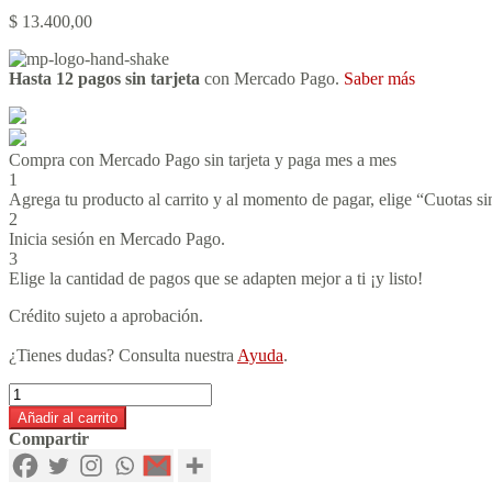
$
13.400,00
Hasta 12 pagos sin tarjeta
con Mercado Pago.
Saber más
Compra con Mercado Pago sin tarjeta y paga mes a mes
1
Agrega tu producto al carrito y al momento de pagar, elige “Cuotas sin
2
Inicia sesión en Mercado Pago.
3
Elige la cantidad de pagos que se adapten mejor a ti ¡y listo!
Crédito sujeto a aprobación.
¿Tienes dudas? Consulta nuestra
Ayuda
.
Elogio
de
Añadir al carrito
la
Compartir
autosubversión
cantidad