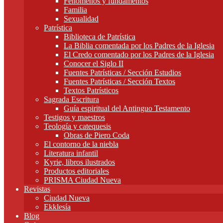
Fenómenos y fundamentos
Familia
Sexualidad
Patrística
Biblioteca de Patrística
La Biblia comentada por los Padres de la Iglesia
El Credo comentado por los Padres de la Iglesia
Conocer el Siglo II
Fuentes Patrísticas / Sección Estudios
Fuentes Patrísticas / Sección Textos
Textos Patrísticos
Sagrada Escritura
Guía espiritual del Antinguo Testamento
Testigos y maestros
Teología y catequesis
Obras de Piero Coda
El contorno de la niebla
Literatura infantil
Kyrie, libros ilustrados
Productos editoriales
PRISMA Ciudad Nueva
Revistas
Ciudad Nueva
Ekklesía
Blog