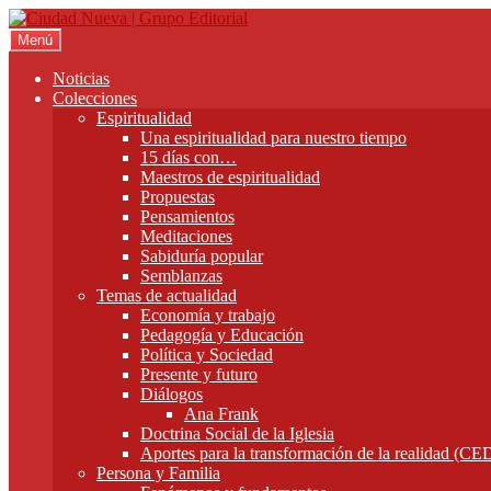
Ir
Ir
a
al
Menú
la
contenido
navegación
Noticias
Colecciones
Espiritualidad
Una espiritualidad para nuestro tiempo
15 días con…
Maestros de espiritualidad
Propuestas
Pensamientos
Meditaciones
Sabiduría popular
Semblanzas
Temas de actualidad
Economía y trabajo
Pedagogía y Educación
Política y Sociedad
Presente y futuro
Diálogos
Ana Frank
Doctrina Social de la Iglesia
Aportes para la transformación de la realidad (C
Persona y Familia