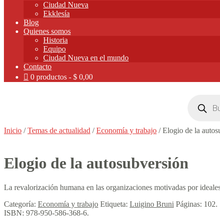
Ciudad Nueva
Ekklesía
Blog
Quienes somos
Historia
Equipo
Ciudad Nueva en el mundo
Contacto
0 productos
$ 0,00
Búsqueda
de
productos
Inicio
/
Temas de actualidad
/
Economía y trabajo
/
Elogio de la autos
Elogio de la autosubversión
La revalorización humana en las organizaciones motivadas por ideale
Categoría:
Economía y trabajo
Etiqueta:
Luigino Bruni
Páginas:
102
.
ISBN:
978-950-586-368-6
.