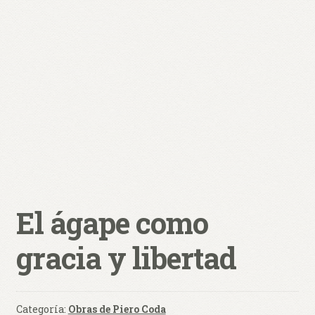
hijo
0 productos
$ 0,00
El ágape como
gracia y libertad
Categoría:
Obras de Piero Coda