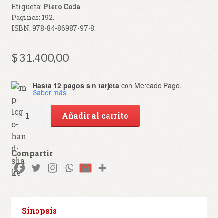
Etiqueta:
Piero Coda
Páginas:
192
.
ISBN:
978-84-86987-97-8
.
$
31.400,00
Hasta 12 pagos sin tarjeta
con Mercado Pago.
Saber más
El
Añadir al carrito
ágape
como
gracia
Compartir
y
libertad
cantidad
Sinopsis