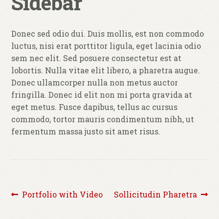
Sidebar
hijo
0 productos
$ 0,00
Donec sed odio dui. Duis mollis, est non commodo
luctus, nisi erat porttitor ligula, eget lacinia odio
sem nec elit. Sed posuere consectetur est at
lobortis. Nulla vitae elit libero, a pharetra augue.
Donec ullamcorper nulla non metus auctor
fringilla. Donec id elit non mi porta gravida at
eget metus. Fusce dapibus, tellus ac cursus
commodo, tortor mauris condimentum nibh, ut
fermentum massa justo sit amet risus.
Navegación
Anterior:
Siguiente:
Portfolio with Video
Sollicitudin Pharetra
de