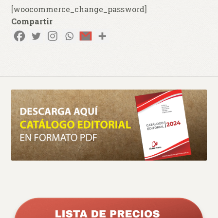
hijo
[woocommerce_change_password]
0 productos
$ 0,00
Compartir