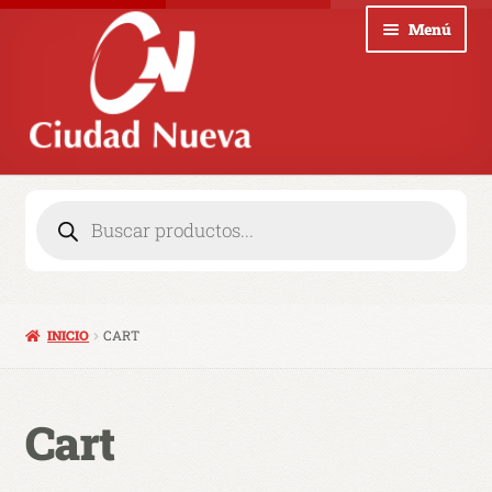
Menú
Noticias
Colecciones
Revistas
INICIO
CART
Blog
Quienes somos
Cart
Contacto