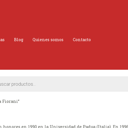
tas
Blog
Quienes somos
Contacto
a Fiorani”
n honores en 1990 en la Universidad de Padua (Italia). En 1996