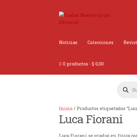
Ir
Ir
a
al
la
contenido
navegación
Noticias
Colecciones
Revis
0 productos
$ 0,00
Búsqueda
de
productos
Inicio
/
Productos etiquetados “Luc
Luca Fiorani
Luca Fiorani se graduó en física co