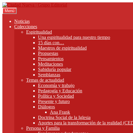
Ir
Ir
a
al
Menú
la
contenido
navegación
Noticias
Colecciones
Espiritualidad
Una espiritualidad para nuestro tiempo
15 días con…
Maestros de espiritualidad
Propuestas
Pensamientos
Meditaciones
Sabiduría popular
Semblanzas
Temas de actualidad
Economía y trabajo
Pedagogía y Educación
Política y Sociedad
Presente y futuro
Diálogos
Ana Frank
Doctrina Social de la Iglesia
Aportes para la transformación de la realidad (C
Persona y Familia