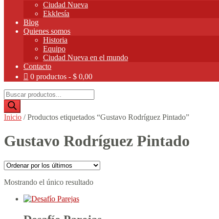
Ciudad Nueva
Ekklesía
Blog
Quienes somos
Historia
Equipo
Ciudad Nueva en el mundo
Contacto
0 productos
$ 0,00
Búsqueda
de
productos
Inicio
/
Productos etiquetados “Gustavo Rodríguez Pintado”
Gustavo Rodríguez Pintado
Mostrando el único resultado