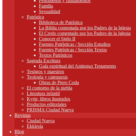
Fenómenos y fundamentos
Familia
Sexualidad
Patrística
Biblioteca de Patrística
La Biblia comentada por los Padres de la Iglesia
El Credo comentado por los Padres de la Iglesia
Conocer el Siglo II
Fuentes Patrísticas / Sección Estudios
Fuentes Patrísticas / Sección Textos
Textos Patrísticos
Sagrada Escritura
Guía espiritual del Antinguo Testamento
Testigos y maestros
Teología y catequesis
Obras de Piero Coda
El contorno de la niebla
Literatura infantil
Kyrie, libros ilustrados
Productos editoriales
PRISMA Ciudad Nueva
Revistas
Ciudad Nueva
Ekklesía
Blog