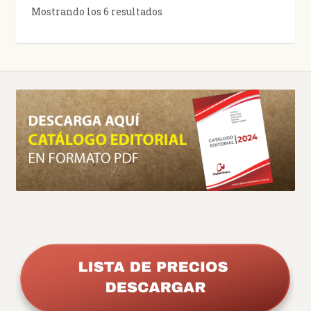
Ordenado
Mostrando los 6 resultados
por
los
últimos