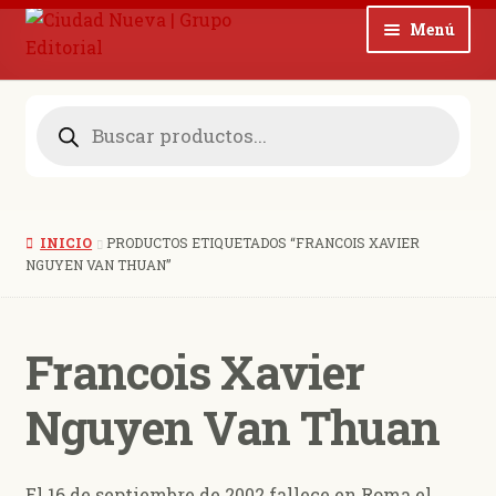
Ir
Ir
Menú
a
al
la
contenido
Noticias
navegación
Búsqueda
de
productos
Colecciones
Revistas
INICIO
PRODUCTOS ETIQUETADOS “FRANCOIS XAVIER
Blog
NGUYEN VAN THUAN”
Quienes somos
Francois Xavier
Contacto
Nguyen Van Thuan
0 productos
$ 0,00
El 16 de septiembre de 2002 fallece en Roma el