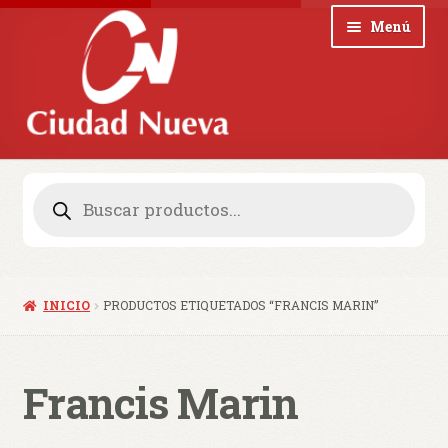
Ir
Ir
Menú
a
al
la
contenido
navegación
Noticias
Búsqueda
de
productos
Colecciones
Revistas
INICIO
PRODUCTOS ETIQUETADOS “FRANCIS MARIN”
Blog
Quienes somos
Francis Marin
Contacto