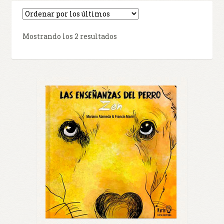
0 productos
$ 0,00
Ordenado
Mostrando los 2 resultados
por
los
últimos