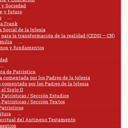
menú
a y Sociedad
hijo
e y futuro
s
Expandir
a Frank
el
 Social de la Iglesia
menú
 para la transformación de la realidad (CEDSI – CN)
hijo
milia
Expandir
nos y fundamentos
el
menú
dad
hijo
Expandir
ca de Patrística
el
a comentada por los Padres de la Iglesia
menú
o comentado por los Padres de la Iglesia
hijo
el Siglo II
 Patrísticas / Sección Estudios
 Patrísticas / Sección Textos
Patrísticos
itura
Expandir
piritual del Antinguo Testamento
el
aestros
menú