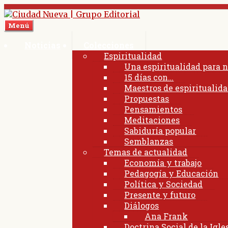
Ir
Ir
a
al
Menú
la
contenido
navegación
Noticias
Colecciones
Espiritualidad
Una espiritualidad para 
15 días con…
Maestros de espiritualid
Propuestas
Pensamientos
Meditaciones
Sabiduría popular
Semblanzas
Temas de actualidad
Economía y trabajo
Pedagogía y Educación
Política y Sociedad
Presente y futuro
Diálogos
Ana Frank
Doctrina Social de la Igle