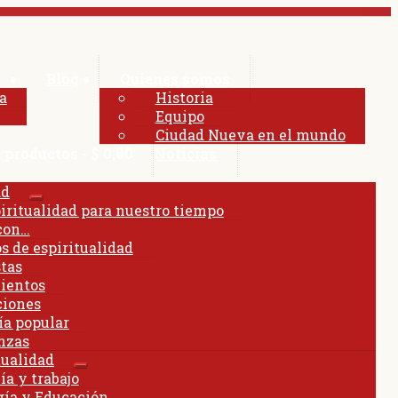
Blog
Quienes somos
a
Historia
Equipo
Ciudad Nueva en el mundo
 productos
$ 0,00
Noticias
xpandir
ad
Expandir
iritualidad para nuestro tiempo
enú
el
 con…
jo
menú
s de espiritualidad
hijo
tas
ientos
ciones
ía popular
nzas
tualidad
Expandir
a y trabajo
el
ía y Educación