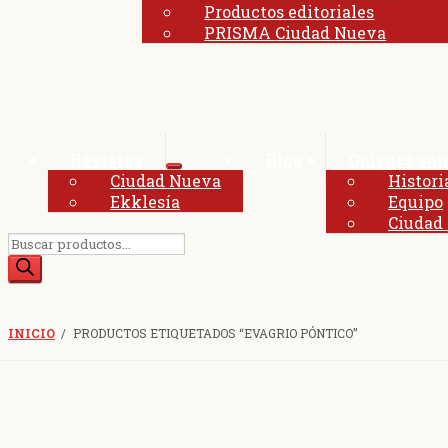
Productos editoriales
PRISMA Ciudad Nueva
Revistas
Blog
Quienes so
Expandir
Ciudad Nueva
Histori
el
Ekklesía
Equipo
menú
Ciudad
hijo
Búsqueda
de
productos
INICIO
/
PRODUCTOS ETIQUETADOS “EVAGRIO PÓNTICO”