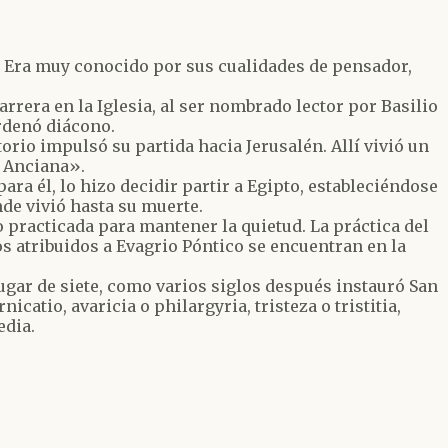
o. Era muy conocido por sus cualidades de pensador,
rrera en la Iglesia, al ser nombrado lector por Basilio
ordenó diácono.
io impulsó su partida hacia Jerusalén. Allí vivió un
 Anciana».
a él, lo hizo decidir partir a Egipto, estableciéndose
nde vivió hasta su muerte.
 practicada para mantener la quietud. La práctica del
 atribuidos a Evagrio Póntico se encuentran en la
ugar de siete, como varios siglos después instauró San
atio, avaricia o philargyria, tristeza o tristitia,
edia.