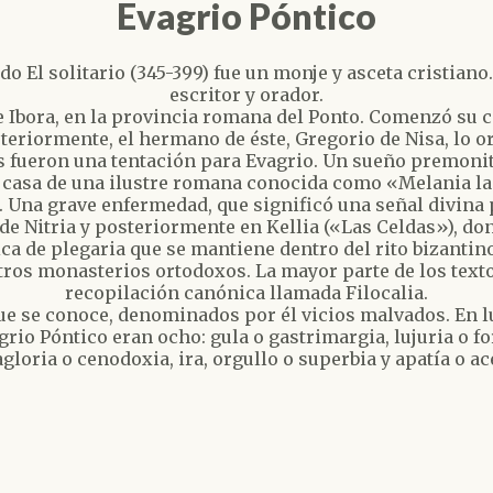
Evagrio Póntico
do El solitario (345-399) fue un monje y asceta cristian
escritor y orador.
 Ibora, en la provincia romana del Ponto. Comenzó su ca
teriormente, el hermano de éste, Gregorio de Nisa, lo 
 fueron una tentación para Evagrio. Un sueño premonitor
 casa de una ilustre romana conocida como «Melania la
Una grave enfermedad, que significó una señal divina par
de Nitria y posteriormente en Kellia («Las Celdas»), do
ca de plegaria que se mantiene dentro del rito bizantino
ros monasterios ortodoxos. La mayor parte de los textos
recopilación canónica llamada Filocalia.
 que se conoce, denominados por él vicios malvados. En l
Póntico eran ocho: gula o gastrimargia, lujuria o fornic
gloria o cenodoxia, ira, orgullo o superbia y apatía o ac