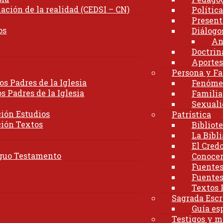
ación de la realidad (CEDSI – CN)
Polític
Present
os
Diálogo
An
Doctrina
Aportes
Persona y Fa
os Padres de la Iglesia
Fenóme
s Padres de la Iglesia
Familia
Sexuali
ción Estudios
Patrística
ción Textos
Bibliote
La Bibli
El Cred
nguo Testamento
Conocer 
Fuentes
Fuentes
Textos 
Sagrada Escr
Guía es
Testigos y m