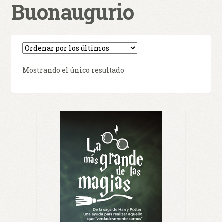
Buonaugurio
0 productos
$ 0,00
Mostrando el único resultado