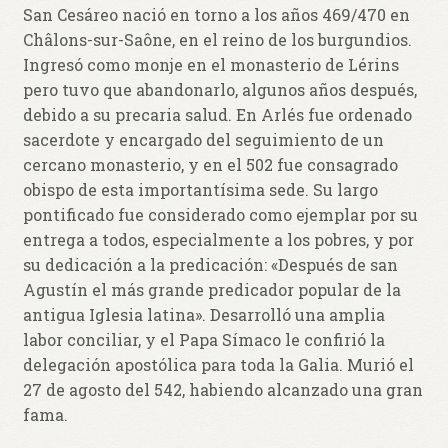
hijo
San Cesáreo nació en torno a los años 469/470 en
0 productos
$ 0,00
Châlons-sur-Saône, en el reino de los burgundios.
Ingresó como monje en el monasterio de Lérins
pero tuvo que abandonarlo, algunos años después,
debido a su precaria salud. En Arlés fue ordenado
sacerdote y encargado del seguimiento de un
cercano monasterio, y en el 502 fue consagrado
obispo de esta importantísima sede. Su largo
pontificado fue considerado como ejemplar por su
entrega a todos, especialmente a los pobres, y por
su dedicación a la predicación: «Después de san
Agustín el más grande predicador popular de la
antigua Iglesia latina». Desarrolló una amplia
labor conciliar, y el Papa Símaco le confirió la
delegación apostólica para toda la Galia. Murió el
27 de agosto del 542, habiendo alcanzado una gran
fama.