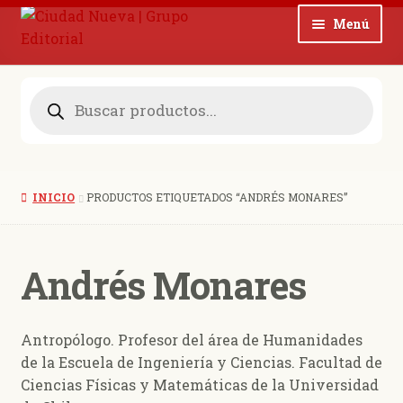
Ir
Ir
Menú
a
al
la
contenido
Noticias
navegación
Búsqueda
de
Expan
productos
Colecciones
el
menú
Expan
Revistas
hijo
el
INICIO
PRODUCTOS ETIQUETADOS “ANDRÉS MONARES”
menú
Blog
hijo
Expan
Quienes somos
Andrés Monares
el
menú
Contacto
hijo
Antropólogo. Profesor del área de Humanidades
0 productos
$ 0,00
de la Escuela de Ingeniería y Ciencias. Facultad de
Ciencias Físicas y Matemáticas de la Universidad