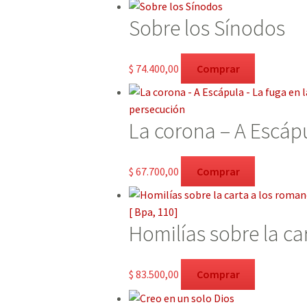
Sobre los Sínodos
$
74.400,00
Comprar
La corona – A Escápu
$
67.700,00
Comprar
Homilías sobre la car
$
83.500,00
Comprar