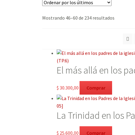
Ordenado
Mostrando 46–60 de 234 resultados
por
los
últimos
El más allá en los pad
$
30.300,00
Comprar
La Trinidad en los Pa
$
25.600,00
Comprar