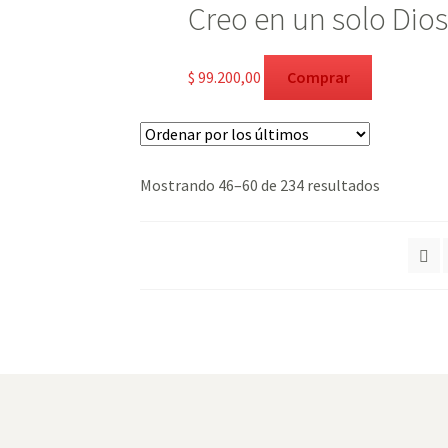
Creo en un solo Dio
$
99.200,00
Comprar
Ordenado
Mostrando 46–60 de 234 resultados
por
los
últimos