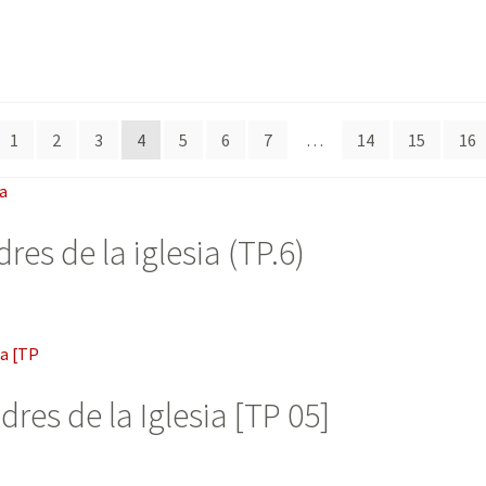
1
2
3
4
5
6
7
…
14
15
16
res de la iglesia (TP.6)
dres de la Iglesia [TP 05]