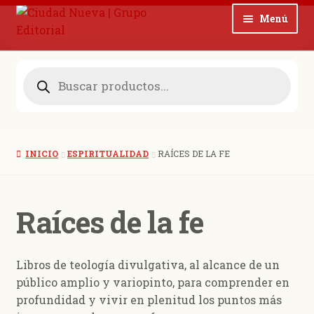
Ir
Ir
Menú
a
al
la
contenido
Noticias
navegación
Búsqueda
de
Expan
productos
Colecciones
el
menú
Expan
Revistas
hijo
el
INICIO
ESPIRITUALIDAD
RAÍCES DE LA FE
menú
Blog
hijo
Expan
Quienes somos
Raíces de la fe
el
menú
Contacto
hijo
Libros de teología divulgativa, al alcance de un
0 productos
$ 0,00
público amplio y variopinto, para comprender en
profundidad y vivir en plenitud los puntos más