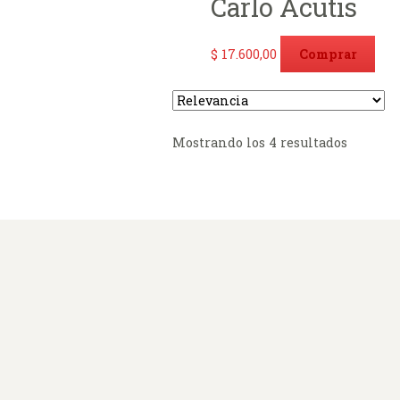
Carlo Acutis
$
17.600,00
Comprar
Ordena
Mostrando los 4 resultados
por
los
últimos