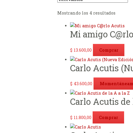
Ordena
Mostrando los 4 resultados
por
los
Mi amigo C@rlo
últimos
$
13.600,00
Comprar
Carlo Acutis (N
$
43.600,00
Momentáneame
Carlo Acutis de 
$
11.800,00
Comprar