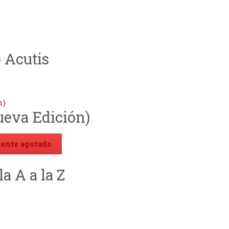
do
 Acutis
ueva Edición)
nte agotado
la A a la Z