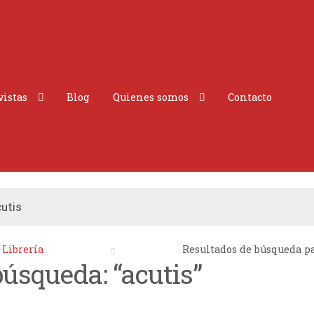
vistas
Blog
Quienes somos
Contacto
Librería
Resultados de búsqueda pa
úsqueda: “acutis”