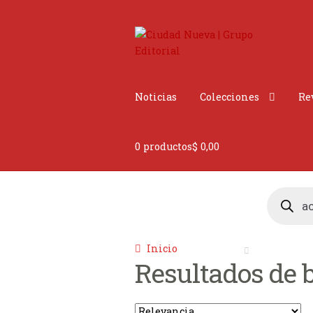
Ir
Ir
a
al
la
contenido
navegación
Noticias
Colecciones
Re
0 productos
$ 0,00
Búsqueda
de
productos
Inicio
Resultados de b